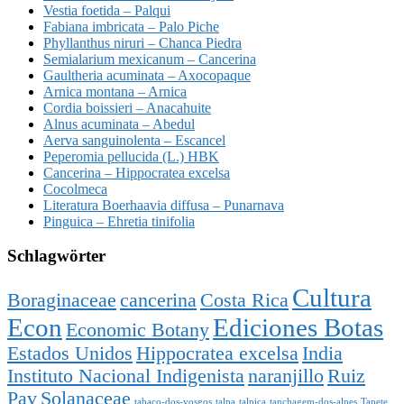
Vestia foetida – Palqui
Fabiana imbricata – Palo Piche
Phyllanthus niruri – Chanca Piedra
Semialarium mexicanum – Cancerina
Gaultheria acuminata – Axocopaque
Arnica montana – Arnica
Cordia boissieri – Anacahuite
Alnus acuminata – Abedul
Aerva sanguinolenta – Escancel
Peperomia pellucida (L.) HBK
Cancerina – Hippocratea excelsa
Cocolmeca
Literatura Boerhaavia diffusa – Punarnava
Pinguica – Ehretia tinifolia
Schlagwörter
Cultura
Boraginaceae
cancerina
Costa Rica
Econ
Ediciones Botas
Economic Botany
Estados Unidos
Hippocratea excelsa
India
Instituto Nacional Indigenista
naranjillo
Ruiz
Pav
Solanaceae
tabaco-dos-vosgos
talpa
talpica
tanchagem-dos-alpes
Tapete