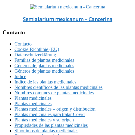
Semialarium mexicanum – Cancerina
Footer
Contacto
Contacto
Cookie-Richtlinie (EU)
Datenschutzerklärung
Familias de plantas medicinales
Géneros de plantas medicinales
Géneros de plantas medicinales
Indice
Indíce de las plantas medicinales
Nombres científicos de las plantas medicinales
Nombres comunes de plantas medicinales
Plantas medicinales
Plantas medicinales
Plantas medicinales – origen y distribución
Plantas medicinales para tratar Covid
Plantas medicinales y su origen
Propiedades de las plantas medicinales
Sinónimos de plantas medicinales