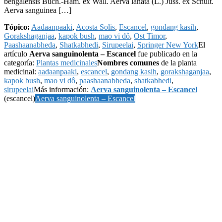
bengalensis Buch.-Ham. ex Wall. Aerva lanata (L.) Juss. ex Schult.
Aerva sanguinea […]
Tópico:
Aadaanpaaki
,
Acosta Solis
,
Escancel
,
gondang kasih
,
Gorakshaganjaa
,
kapok bush
,
mao vi dô
,
Ost Timor
,
Paashaanabheda
,
Shatkabhedi
,
Sirupeelai
,
Springer New York
El
artículo
Aerva sanguinolenta – Escancel
fue publicado en la
categoría:
Plantas medicinales
Nombres comunes
de la planta
medicinal:
aadaanpaaki
,
escancel
,
gondang kasih
,
gorakshaganjaa
,
kapok bush
,
mao vi dô
,
paashaanabheda
,
shatkabhedi
,
sirupeelai
Más información:
Aerva sanguinolenta – Escancel
(escancel)
Aerva sanguinolenta – Escancel