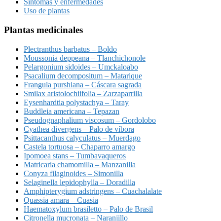
Síntomas y enfermedades
Uso de plantas
Plantas medicinales
Plectranthus barbatus – Boldo
Moussonia deppeana – Tlanchichonole
Pelargonium sidoides – Umckaloabo
Psacalium decompositum – Matarique
Frangula purshiana – Cáscara sagrada
Smilax aristolochiifolia – Zarzaparrilla
Eysenhardtia polystachya – Taray
Buddleia americana – Tepazan
Pseudognaphalium viscosum – Gordolobo
Cyathea divergens – Palo de víbora
Psittacanthus calyculatus – Muerdago
Castela tortuosa – Chaparro amargo
Ipomoea stans – Tumbavaqueros
Matricaria chamomilla – Manzanilla
Conyza filaginoides – Simonilla
Selaginella lepidophylla – Doradilla
Amphipterygium adstringens – Cuachalalate
Quassia amara – Cuasia
Haematoxylum brasiletto – Palo de Brasil
Citronella mucronata – Naranjillo