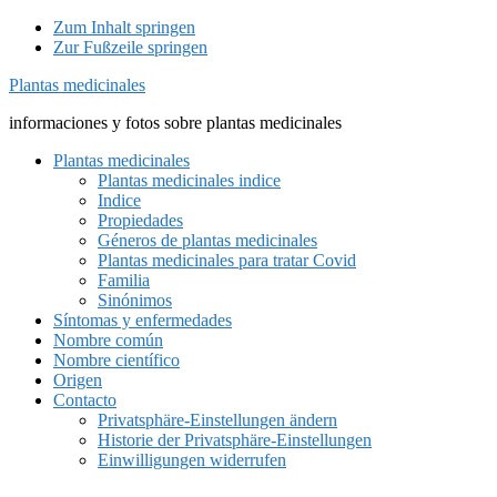
Zum Inhalt springen
Zur Fußzeile springen
Plantas medicinales
informaciones y fotos sobre plantas medicinales
Plantas medicinales
Plantas medicinales indice
Indice
Propiedades
Géneros de plantas medicinales
Plantas medicinales para tratar Covid
Familia
Sinónimos
Síntomas y enfermedades
Nombre común
Nombre científico
Origen
Contacto
Privatsphäre-Einstellungen ändern
Historie der Privatsphäre-Einstellungen
Einwilligungen widerrufen