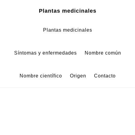
Zum
Zur
Plantas medicinales
Inhalt
Fußzeile
springen
springen
Plantas medicinales
Síntomas y enfermedades
Nombre común
Nombre científico
Origen
Contacto