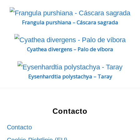
Frangula purshiana – Cáscara sagrada
Cyathea divergens – Palo de víbora
Eysenhardtia polystachya – Taray
Footer
Contacto
Contacto
Cookie-Richtlinie (EU)