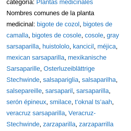
categoría:
Plantas medicinales
Nombres comunes
de la planta
medicinal:
bigote de cozol
,
bigotes de
camalla
,
bigotes de cosole
,
cosole
,
gray
sarsaparilla
,
huistololo
,
kancicil
,
méjica
,
mexican sarsaparilla
,
mexikanische
Sarsaparille
,
Osterluzeiblättrige
Stechwinde
,
salsapariglia
,
salsaparilha
,
salsepareille
,
sarsaparil
,
sarsaparilla
,
serón épineux
,
smilace
,
t’oknal ts’aah
,
veracruz sarsaparilla
,
Veracruz-
Stechwinde
,
zarzaparilla
,
zarzaparrilla