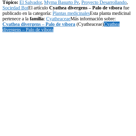
Tópico:
El Salvador
,
Myrna Basurto Pe
,
Proyecto Desarrollando
,
Sociedad Bot
El artículo
Cyathea divergens – Palo de víbora
fue
publicado en la categoría:
Plantas medicinales
Esta planta medicinal
pertenece a la
familia
:
Cyatheaceae
Más información sobre:
Cyathea divergens – Palo de víbora
(Cyatheaceae)
Cyathea
divergens – Palo de víbora