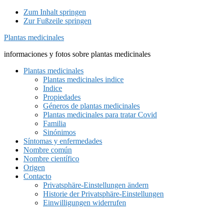
Zum Inhalt springen
Zur Fußzeile springen
Plantas medicinales
informaciones y fotos sobre plantas medicinales
Plantas medicinales
Plantas medicinales indice
Indice
Propiedades
Géneros de plantas medicinales
Plantas medicinales para tratar Covid
Familia
Sinónimos
Síntomas y enfermedades
Nombre común
Nombre científico
Origen
Contacto
Privatsphäre-Einstellungen ändern
Historie der Privatsphäre-Einstellungen
Einwilligungen widerrufen