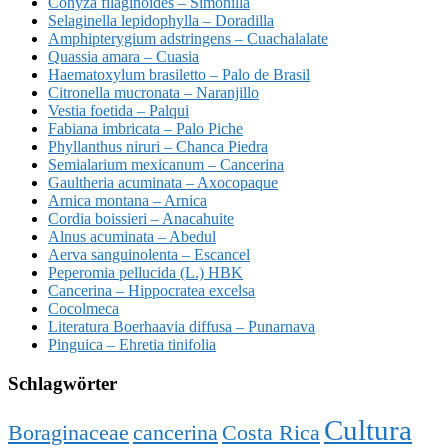
Conyza filaginoides – Simonilla
Selaginella lepidophylla – Doradilla
Amphipterygium adstringens – Cuachalalate
Quassia amara – Cuasia
Haematoxylum brasiletto – Palo de Brasil
Citronella mucronata – Naranjillo
Vestia foetida – Palqui
Fabiana imbricata – Palo Piche
Phyllanthus niruri – Chanca Piedra
Semialarium mexicanum – Cancerina
Gaultheria acuminata – Axocopaque
Arnica montana – Arnica
Cordia boissieri – Anacahuite
Alnus acuminata – Abedul
Aerva sanguinolenta – Escancel
Peperomia pellucida (L.) HBK
Cancerina – Hippocratea excelsa
Cocolmeca
Literatura Boerhaavia diffusa – Punarnava
Pinguica – Ehretia tinifolia
Schlagwörter
Cultura
Boraginaceae
cancerina
Costa Rica