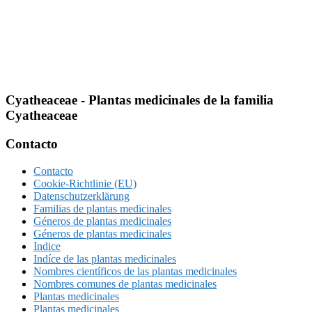
Cyatheaceae
- Plantas medicinales de la familia
Cyatheaceae
Footer
Contacto
Contacto
Cookie-Richtlinie (EU)
Datenschutzerklärung
Familias de plantas medicinales
Géneros de plantas medicinales
Géneros de plantas medicinales
Indice
Indíce de las plantas medicinales
Nombres científicos de las plantas medicinales
Nombres comunes de plantas medicinales
Plantas medicinales
Plantas medicinales