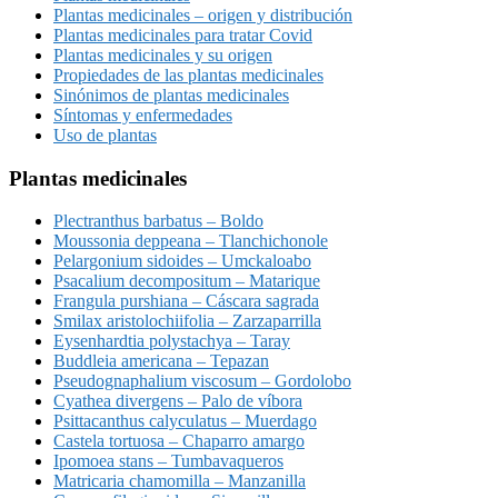
Plantas medicinales – origen y distribución
Plantas medicinales para tratar Covid
Plantas medicinales y su origen
Propiedades de las plantas medicinales
Sinónimos de plantas medicinales
Síntomas y enfermedades
Uso de plantas
Plantas medicinales
Plectranthus barbatus – Boldo
Moussonia deppeana – Tlanchichonole
Pelargonium sidoides – Umckaloabo
Psacalium decompositum – Matarique
Frangula purshiana – Cáscara sagrada
Smilax aristolochiifolia – Zarzaparrilla
Eysenhardtia polystachya – Taray
Buddleia americana – Tepazan
Pseudognaphalium viscosum – Gordolobo
Cyathea divergens – Palo de víbora
Psittacanthus calyculatus – Muerdago
Castela tortuosa – Chaparro amargo
Ipomoea stans – Tumbavaqueros
Matricaria chamomilla – Manzanilla