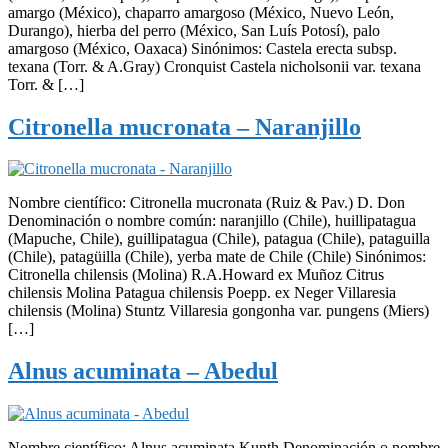
amargo (México), chaparro amargoso (México, Nuevo León,
Durango), hierba del perro (México, San Luís Potosí), palo
amargoso (México, Oaxaca) Sinónimos: Castela erecta subsp.
texana (Torr. & A.Gray) Cronquist Castela nicholsonii var. texana
Torr. & […]
Citronella mucronata – Naranjillo
Nombre científico: Citronella mucronata (Ruiz & Pav.) D. Don
Denominación o nombre común: naranjillo (Chile), huillipatagua
(Mapuche, Chile), guillipatagua (Chile), patagua (Chile), pataguilla
(Chile), patagüilla (Chile), yerba mate de Chile (Chile) Sinónimos:
Citronella chilensis (Molina) R.A.Howard ex Muñoz Citrus
chilensis Molina Patagua chilensis Poepp. ex Neger Villaresia
chilensis (Molina) Stuntz Villaresia gongonha var. pungens (Miers)
[…]
Alnus acuminata – Abedul
Nombre científico: Alnus acuminata Kunth Denominación o nombre