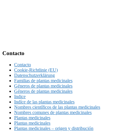
Footer
Contacto
Contacto
Cookie-Richtlinie (EU)
Datenschutzerklärung
Familias de plantas medicinales
Géneros de plantas medicinales
Géneros de plantas medicinales
Indice
Indíce de las plantas medicinales
Nombres científicos de las plantas medicinales
Nombres comunes de plantas medicinales
Plantas medicinales
Plantas medicinales
Plantas medicinales – origen y distribución