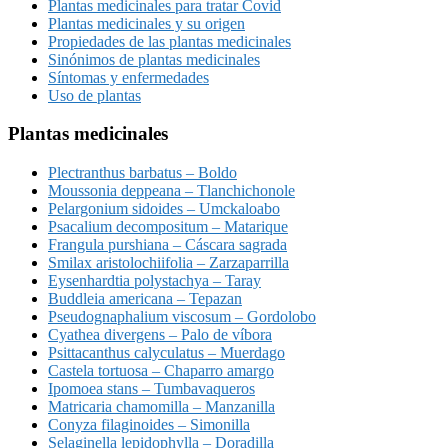
Plantas medicinales para tratar Covid
Plantas medicinales y su origen
Propiedades de las plantas medicinales
Sinónimos de plantas medicinales
Síntomas y enfermedades
Uso de plantas
Plantas medicinales
Plectranthus barbatus – Boldo
Moussonia deppeana – Tlanchichonole
Pelargonium sidoides – Umckaloabo
Psacalium decompositum – Matarique
Frangula purshiana – Cáscara sagrada
Smilax aristolochiifolia – Zarzaparrilla
Eysenhardtia polystachya – Taray
Buddleia americana – Tepazan
Pseudognaphalium viscosum – Gordolobo
Cyathea divergens – Palo de víbora
Psittacanthus calyculatus – Muerdago
Castela tortuosa – Chaparro amargo
Ipomoea stans – Tumbavaqueros
Matricaria chamomilla – Manzanilla
Conyza filaginoides – Simonilla
Selaginella lepidophylla – Doradilla