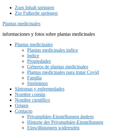
Zum Inhalt springen
Zur Fußzeile springen
Plantas medicinales
informaciones y fotos sobre plantas medicinales
Plantas medicinales
Plantas medicinales indice
Indice
Propiedades
Géneros de plantas medicinales
Plantas medicinales para tratar Covid
Familia
Sinónimos
Síntomas y enfermedades
Nombre común
Nombre científico
Origen
Contacto
Privatsphäre-Einstellungen ändern
Historie der Privatsphäre-Einstellungen
Einwilligungen widerrufen