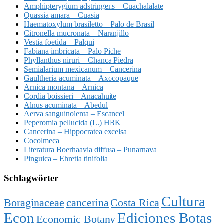
Amphipterygium adstringens – Cuachalalate
Quassia amara – Cuasia
Haematoxylum brasiletto – Palo de Brasil
Citronella mucronata – Naranjillo
Vestia foetida – Palqui
Fabiana imbricata – Palo Piche
Phyllanthus niruri – Chanca Piedra
Semialarium mexicanum – Cancerina
Gaultheria acuminata – Axocopaque
Arnica montana – Arnica
Cordia boissieri – Anacahuite
Alnus acuminata – Abedul
Aerva sanguinolenta – Escancel
Peperomia pellucida (L.) HBK
Cancerina – Hippocratea excelsa
Cocolmeca
Literatura Boerhaavia diffusa – Punarnava
Pinguica – Ehretia tinifolia
Schlagwörter
Cultura
Boraginaceae
cancerina
Costa Rica
Econ
Ediciones Botas
Economic Botany