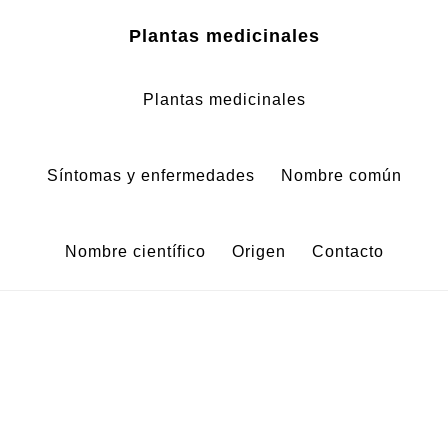
Zum
Zur
Plantas medicinales
Inhalt
Fußzeile
springen
springen
Plantas medicinales
Síntomas y enfermedades
Nombre común
Nombre científico
Origen
Contacto