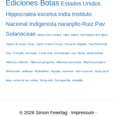
Ediciones Botas
Estados Unidos
Hippocratea excelsa
India
Instituto
Nacional Indigenista
naranjillo
Ruiz Pav
Solanaceae
tabaco-dos-vosgos
talpa
talpica
tanchagem-dos-alpes
Tapete de oxalá
Taray
Taylor Francis Group
Terrazas Salgado
Tlanchichonole
Tola
Trompillo
turi hutan
Tuxtla Guti
Umckaloabo
usa
Vestia
Vestia foetida
Villaresia chilensis
Villaresia gongonha
Villaresia mucronata
Villaresia pungens
Wohlverleih
wolfbane
Wulfsblöme
Xiopatla
xooknom
Yato-scua-ree
Yerba de la
plata
yerba de las caídas
Yerba pelú
Zarzaparrilla
zebadilla
© 2026 Simon Feiertag ⸱
Impressum
⸱