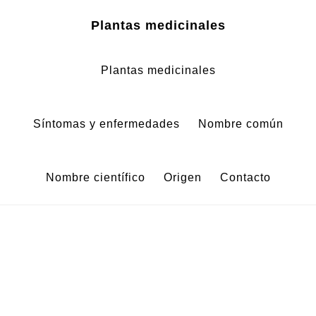
Zum
Zur
Plantas medicinales
Inhalt
Fußzeile
springen
springen
Plantas medicinales
Síntomas y enfermedades
Nombre común
Nombre científico
Origen
Contacto