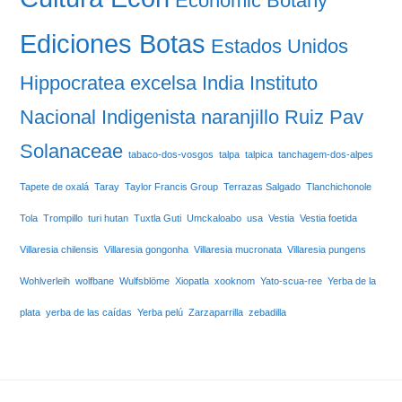
Economic Botany
Ediciones Botas
Estados Unidos
Hippocratea excelsa
India
Instituto
Nacional Indigenista
naranjillo
Ruiz Pav
Solanaceae
tabaco-dos-vosgos
talpa
talpica
tanchagem-dos-alpes
Tapete de oxalá
Taray
Taylor Francis Group
Terrazas Salgado
Tlanchichonole
Tola
Trompillo
turi hutan
Tuxtla Guti
Umckaloabo
usa
Vestia
Vestia foetida
Villaresia chilensis
Villaresia gongonha
Villaresia mucronata
Villaresia pungens
Wohlverleih
wolfbane
Wulfsblöme
Xiopatla
xooknom
Yato-scua-ree
Yerba de la
plata
yerba de las caídas
Yerba pelú
Zarzaparrilla
zebadilla