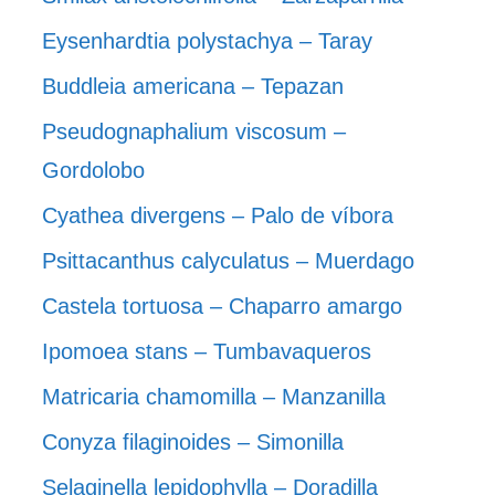
Eysenhardtia polystachya – Taray
Buddleia americana – Tepazan
Pseudognaphalium viscosum –
Gordolobo
Cyathea divergens – Palo de víbora
Psittacanthus calyculatus – Muerdago
Castela tortuosa – Chaparro amargo
Ipomoea stans – Tumbavaqueros
Matricaria chamomilla – Manzanilla
Conyza filaginoides – Simonilla
Selaginella lepidophylla – Doradilla