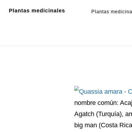
Zum
Zur
Plantas medicinales
Plantas medicina
Inhalt
Fußzeile
springen
springen
nombre común: Acajo
Agatch (Turquía), a
big man (Costa Rica),