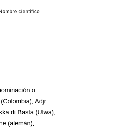
Nombre científico
nominación o
 (Colombia), Adjr
kka di Basta (Ulwa),
che (alemán),