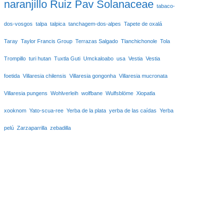
naranjillo
Ruiz Pav
Solanaceae
tabaco-
dos-vosgos
talpa
talpica
tanchagem-dos-alpes
Tapete de oxalá
Taray
Taylor Francis Group
Terrazas Salgado
Tlanchichonole
Tola
Trompillo
turi hutan
Tuxtla Guti
Umckaloabo
usa
Vestia
Vestia
foetida
Villaresia chilensis
Villaresia gongonha
Villaresia mucronata
Villaresia pungens
Wohlverleih
wolfbane
Wulfsblöme
Xiopatla
xooknom
Yato-scua-ree
Yerba de la plata
yerba de las caídas
Yerba
pelú
Zarzaparrilla
zebadilla