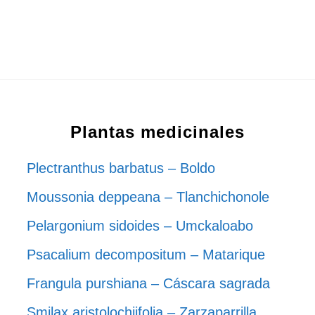
Plantas medicinales
Plectranthus barbatus – Boldo
Moussonia deppeana – Tlanchichonole
Pelargonium sidoides – Umckaloabo
Psacalium decompositum – Matarique
Frangula purshiana – Cáscara sagrada
Smilax aristolochiifolia – Zarzaparrilla