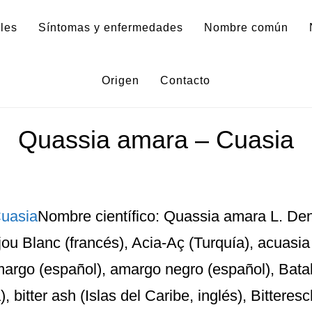
les
Síntomas y enfermedades
Nombre común
Quassia amara var. paniculata
Origen
Contacto
Quassia amara – Cuasia
Nombre científico: Quassia amara L. De
u Blanc (francés), Acia-Aç (Turquía), acuasia
margo (español), amargo negro (español), Bata
 bitter ash (Islas del Caribe, inglés), Bitteres