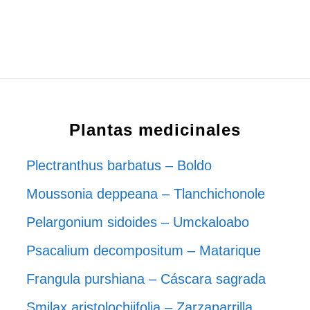
Plantas medicinales
Plectranthus barbatus – Boldo
Moussonia deppeana – Tlanchichonole
Pelargonium sidoides – Umckaloabo
Psacalium decompositum – Matarique
Frangula purshiana – Cáscara sagrada
Smilax aristolochiifolia – Zarzaparrilla