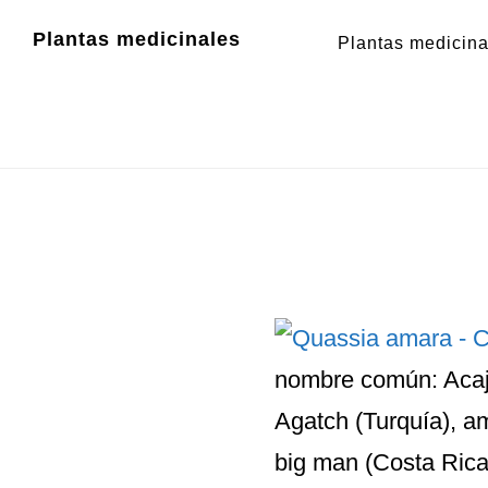
Zum
Zur
Plantas medicinales
Plantas medicina
Inhalt
Fußzeile
springen
springen
nombre común: Acajo
Agatch (Turquía), a
big man (Costa Rica),