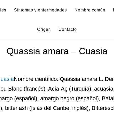
les
Síntomas y enfermedades
Nombre común
Quassia alatifolia
Origen
Contacto
Quassia amara – Cuasia
Nombre científico: Quassia amara L. De
u Blanc (francés), Acia-Aç (Turquía), acuasia
margo (español), amargo negro (español), Bata
 bitter ash (Islas del Caribe, inglés), Bitteres