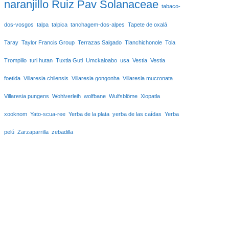
naranjillo
Ruiz Pav
Solanaceae
tabaco-
dos-vosgos
talpa
talpica
tanchagem-dos-alpes
Tapete de oxalá
Taray
Taylor Francis Group
Terrazas Salgado
Tlanchichonole
Tola
Trompillo
turi hutan
Tuxtla Guti
Umckaloabo
usa
Vestia
Vestia
foetida
Villaresia chilensis
Villaresia gongonha
Villaresia mucronata
Villaresia pungens
Wohlverleih
wolfbane
Wulfsblöme
Xiopatla
xooknom
Yato-scua-ree
Yerba de la plata
yerba de las caídas
Yerba
pelú
Zarzaparrilla
zebadilla