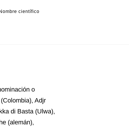
Nombre científico
nominación o
 (Colombia), Adjr
kka di Basta (Ulwa),
che (alemán),