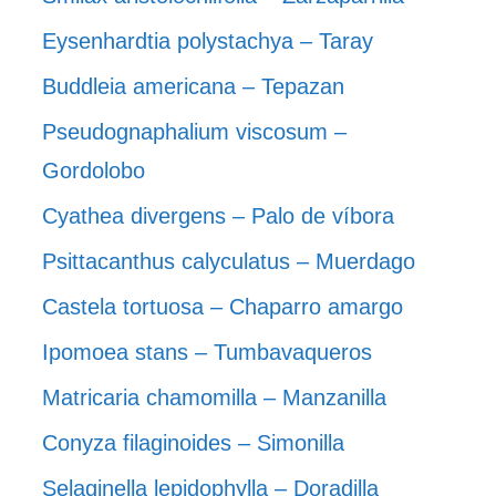
Eysenhardtia polystachya – Taray
Buddleia americana – Tepazan
Pseudognaphalium viscosum –
Gordolobo
Cyathea divergens – Palo de víbora
Psittacanthus calyculatus – Muerdago
Castela tortuosa – Chaparro amargo
Ipomoea stans – Tumbavaqueros
Matricaria chamomilla – Manzanilla
Conyza filaginoides – Simonilla
Selaginella lepidophylla – Doradilla