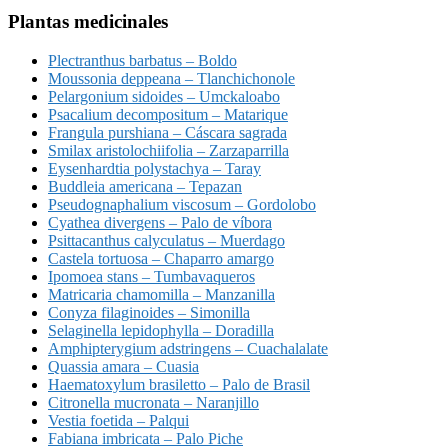
Plantas medicinales
Plectranthus barbatus – Boldo
Moussonia deppeana – Tlanchichonole
Pelargonium sidoides – Umckaloabo
Psacalium decompositum – Matarique
Frangula purshiana – Cáscara sagrada
Smilax aristolochiifolia – Zarzaparrilla
Eysenhardtia polystachya – Taray
Buddleia americana – Tepazan
Pseudognaphalium viscosum – Gordolobo
Cyathea divergens – Palo de víbora
Psittacanthus calyculatus – Muerdago
Castela tortuosa – Chaparro amargo
Ipomoea stans – Tumbavaqueros
Matricaria chamomilla – Manzanilla
Conyza filaginoides – Simonilla
Selaginella lepidophylla – Doradilla
Amphipterygium adstringens – Cuachalalate
Quassia amara – Cuasia
Haematoxylum brasiletto – Palo de Brasil
Citronella mucronata – Naranjillo
Vestia foetida – Palqui
Fabiana imbricata – Palo Piche