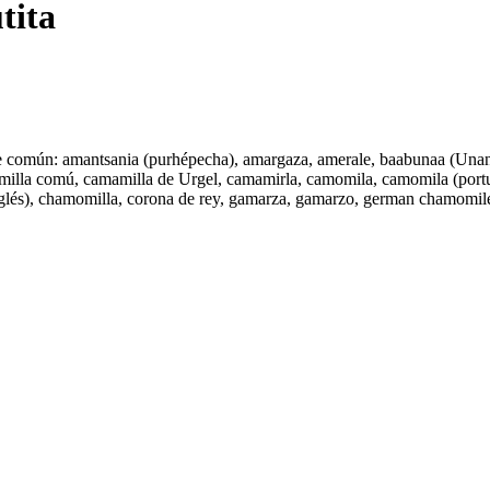
tita
común: amantsania (purhépecha), amargaza, amerale, baabunaa (Unani),
milla comú, camamilla de Urgel, camamirla, camomila, camomila (portu
glés), chamomilla, corona de rey, gamarza, gamarzo, german chamomi