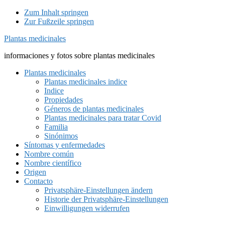
Zum Inhalt springen
Zur Fußzeile springen
Plantas medicinales
informaciones y fotos sobre plantas medicinales
Plantas medicinales
Plantas medicinales indice
Indice
Propiedades
Géneros de plantas medicinales
Plantas medicinales para tratar Covid
Familia
Sinónimos
Síntomas y enfermedades
Nombre común
Nombre científico
Origen
Contacto
Privatsphäre-Einstellungen ändern
Historie der Privatsphäre-Einstellungen
Einwilligungen widerrufen