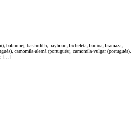
 babunnej, bastardilla, bayboon, bicheleta, bonina, bramaza,
gués), camomila-alemã (portugués), camomila-vulgar (portugués),
le […]