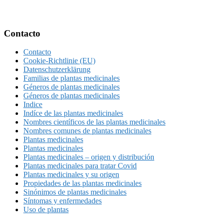
Footer
Contacto
Contacto
Cookie-Richtlinie (EU)
Datenschutzerklärung
Familias de plantas medicinales
Géneros de plantas medicinales
Géneros de plantas medicinales
Indice
Indíce de las plantas medicinales
Nombres científicos de las plantas medicinales
Nombres comunes de plantas medicinales
Plantas medicinales
Plantas medicinales
Plantas medicinales – origen y distribución
Plantas medicinales para tratar Covid
Plantas medicinales y su origen
Propiedades de las plantas medicinales
Sinónimos de plantas medicinales
Síntomas y enfermedades
Uso de plantas