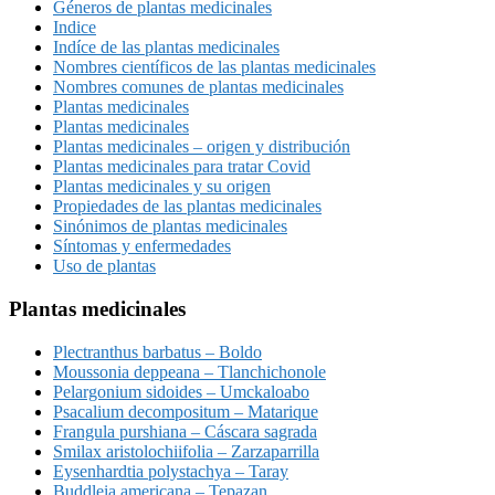
Géneros de plantas medicinales
Indice
Indíce de las plantas medicinales
Nombres científicos de las plantas medicinales
Nombres comunes de plantas medicinales
Plantas medicinales
Plantas medicinales
Plantas medicinales – origen y distribución
Plantas medicinales para tratar Covid
Plantas medicinales y su origen
Propiedades de las plantas medicinales
Sinónimos de plantas medicinales
Síntomas y enfermedades
Uso de plantas
Plantas medicinales
Plectranthus barbatus – Boldo
Moussonia deppeana – Tlanchichonole
Pelargonium sidoides – Umckaloabo
Psacalium decompositum – Matarique
Frangula purshiana – Cáscara sagrada
Smilax aristolochiifolia – Zarzaparrilla
Eysenhardtia polystachya – Taray
Buddleia americana – Tepazan