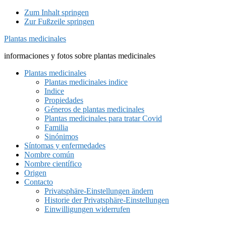
Zum Inhalt springen
Zur Fußzeile springen
Plantas medicinales
informaciones y fotos sobre plantas medicinales
Plantas medicinales
Plantas medicinales indice
Indice
Propiedades
Géneros de plantas medicinales
Plantas medicinales para tratar Covid
Familia
Sinónimos
Síntomas y enfermedades
Nombre común
Nombre científico
Origen
Contacto
Privatsphäre-Einstellungen ändern
Historie der Privatsphäre-Einstellungen
Einwilligungen widerrufen