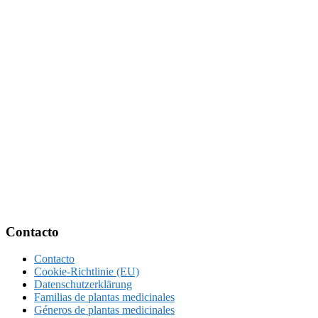
Footer
Contacto
Contacto
Cookie-Richtlinie (EU)
Datenschutzerklärung
Familias de plantas medicinales
Géneros de plantas medicinales