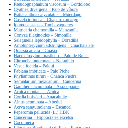
Pseudognaphalium viscosum – Gordolobo
Cyathea divergens – Palo de víbora
Psittacanthus calyculatus – Muerdago
Castela tortuosa – Chaparro amargo
Ipomoea stans – Tumbavaqueros
Matricaria chamomilla – Manzanilla
Conyza filaginoides – Simonilla
Selaginella lepidophylla – Doradilla
Amphipterygium adstringens – Cuachalalate
Quassia amara – Cuasia
Haematoxylum brasiletto – Palo de Brasil
Citronella mucronata – Naranjillo
Vestia foetida – Palqui
Fabiana imbricata – Palo Piche
Phyllanthus niruri – Chanca Piedra
Semialarium mexicanum – Cancerina
Gaultheria acuminata – Axocopaque
Arnica montana – Arnica
Cordia boissieri – Anacahuite
Alnus acuminata – Abedul
Aerva sanguinolenta – Escancel
Peperomia pellucida (L.) HBK
Cancerina – Hippocratea excelsa
Cocolmeca
Literatura Boerhaavia diffusa – Punarnava