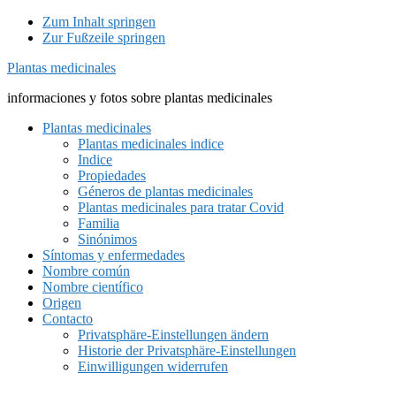
Zum Inhalt springen
Zur Fußzeile springen
Plantas medicinales
informaciones y fotos sobre plantas medicinales
Plantas medicinales
Plantas medicinales indice
Indice
Propiedades
Géneros de plantas medicinales
Plantas medicinales para tratar Covid
Familia
Sinónimos
Síntomas y enfermedades
Nombre común
Nombre científico
Origen
Contacto
Privatsphäre-Einstellungen ändern
Historie der Privatsphäre-Einstellungen
Einwilligungen widerrufen