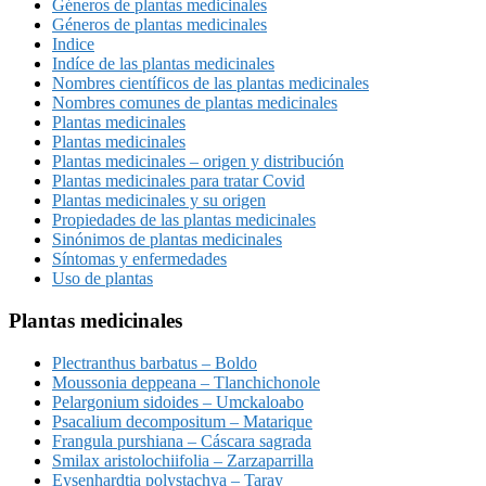
Géneros de plantas medicinales
Géneros de plantas medicinales
Indice
Indíce de las plantas medicinales
Nombres científicos de las plantas medicinales
Nombres comunes de plantas medicinales
Plantas medicinales
Plantas medicinales
Plantas medicinales – origen y distribución
Plantas medicinales para tratar Covid
Plantas medicinales y su origen
Propiedades de las plantas medicinales
Sinónimos de plantas medicinales
Síntomas y enfermedades
Uso de plantas
Plantas medicinales
Plectranthus barbatus – Boldo
Moussonia deppeana – Tlanchichonole
Pelargonium sidoides – Umckaloabo
Psacalium decompositum – Matarique
Frangula purshiana – Cáscara sagrada
Smilax aristolochiifolia – Zarzaparrilla
Eysenhardtia polystachya – Taray