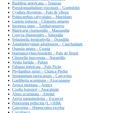
Buddleia americana – Tepazan
Pseudognaphalium viscosum – Gordolobo
Cyathea divergens – Palo de víbora
Psittacanthus calyculatus – Muerdago
Castela tortuosa – Chaparro amargo
Ipomoea stans – Tumbavaqueros
Matricaria chamomilla – Manzanilla
Conyza filaginoides – Simonilla
Selaginella lepidophylla – Doradilla
Amphipterygium adstringens – Cuachalalate
Quassia amara – Cuasia
Haematoxylum brasiletto – Palo de Brasil
Citronella mucronata – Naranjillo
Vestia foetida – Palqui
Fabiana imbricata – Palo Piche
Phyllanthus niruri – Chanca Piedra
Semialarium mexicanum – Cancerina
Gaultheria acuminata – Axocopaque
Arnica montana – Arnica
Cordia boissieri – Anacahuite
Alnus acuminata – Abedul
Aerva sanguinolenta – Escancel
Peperomia pellucida (L.) HBK
Cancerina – Hippocratea excelsa
Cocolmeca