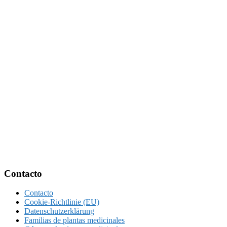
Footer
Contacto
Contacto
Cookie-Richtlinie (EU)
Datenschutzerklärung
Familias de plantas medicinales