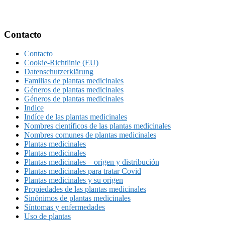
Footer
Contacto
Contacto
Cookie-Richtlinie (EU)
Datenschutzerklärung
Familias de plantas medicinales
Géneros de plantas medicinales
Géneros de plantas medicinales
Indice
Indíce de las plantas medicinales
Nombres científicos de las plantas medicinales
Nombres comunes de plantas medicinales
Plantas medicinales
Plantas medicinales
Plantas medicinales – origen y distribución
Plantas medicinales para tratar Covid
Plantas medicinales y su origen
Propiedades de las plantas medicinales
Sinónimos de plantas medicinales
Síntomas y enfermedades
Uso de plantas