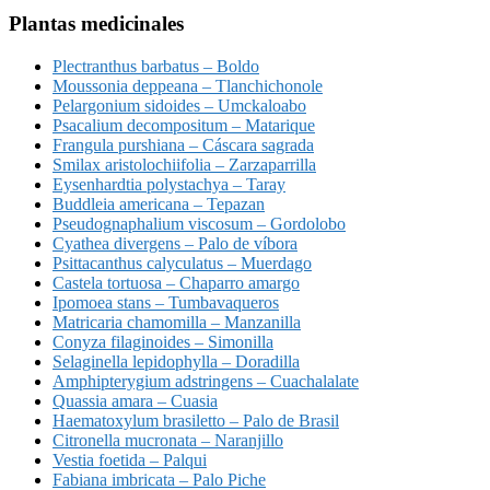
Plantas medicinales
Plectranthus barbatus – Boldo
Moussonia deppeana – Tlanchichonole
Pelargonium sidoides – Umckaloabo
Psacalium decompositum – Matarique
Frangula purshiana – Cáscara sagrada
Smilax aristolochiifolia – Zarzaparrilla
Eysenhardtia polystachya – Taray
Buddleia americana – Tepazan
Pseudognaphalium viscosum – Gordolobo
Cyathea divergens – Palo de víbora
Psittacanthus calyculatus – Muerdago
Castela tortuosa – Chaparro amargo
Ipomoea stans – Tumbavaqueros
Matricaria chamomilla – Manzanilla
Conyza filaginoides – Simonilla
Selaginella lepidophylla – Doradilla
Amphipterygium adstringens – Cuachalalate
Quassia amara – Cuasia
Haematoxylum brasiletto – Palo de Brasil
Citronella mucronata – Naranjillo
Vestia foetida – Palqui
Fabiana imbricata – Palo Piche