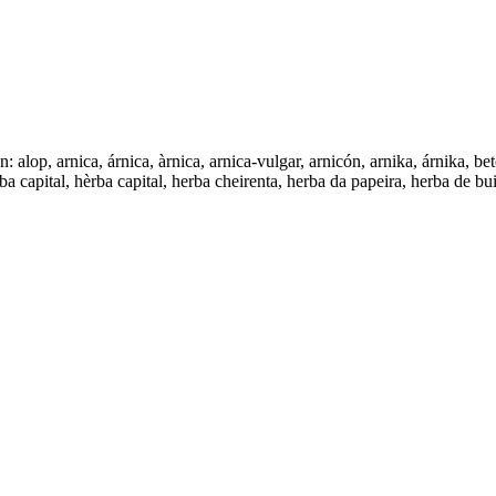
op, arnica, árnica, àrnica, arnica-vulgar, arnicón, arnika, árnika, be
a capital, hèrba capital, herba cheirenta, herba da papeira, herba de buit