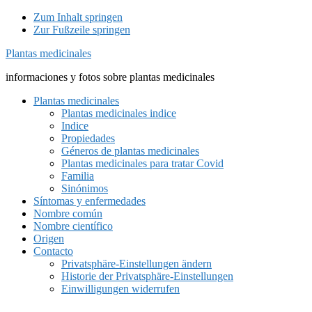
Zum Inhalt springen
Zur Fußzeile springen
Plantas medicinales
informaciones y fotos sobre plantas medicinales
Plantas medicinales
Plantas medicinales indice
Indice
Propiedades
Géneros de plantas medicinales
Plantas medicinales para tratar Covid
Familia
Sinónimos
Síntomas y enfermedades
Nombre común
Nombre científico
Origen
Contacto
Privatsphäre-Einstellungen ändern
Historie der Privatsphäre-Einstellungen
Einwilligungen widerrufen