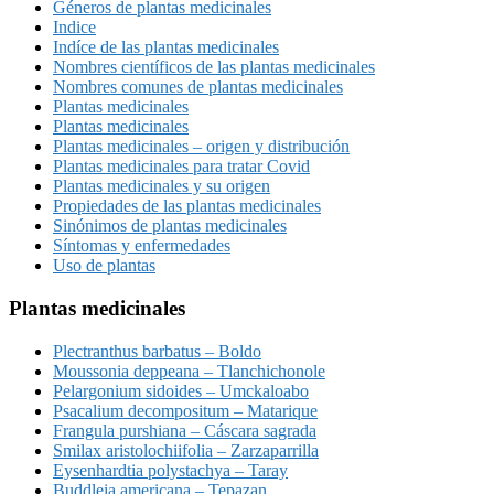
Géneros de plantas medicinales
Indice
Indíce de las plantas medicinales
Nombres científicos de las plantas medicinales
Nombres comunes de plantas medicinales
Plantas medicinales
Plantas medicinales
Plantas medicinales – origen y distribución
Plantas medicinales para tratar Covid
Plantas medicinales y su origen
Propiedades de las plantas medicinales
Sinónimos de plantas medicinales
Síntomas y enfermedades
Uso de plantas
Plantas medicinales
Plectranthus barbatus – Boldo
Moussonia deppeana – Tlanchichonole
Pelargonium sidoides – Umckaloabo
Psacalium decompositum – Matarique
Frangula purshiana – Cáscara sagrada
Smilax aristolochiifolia – Zarzaparrilla
Eysenhardtia polystachya – Taray
Buddleia americana – Tepazan