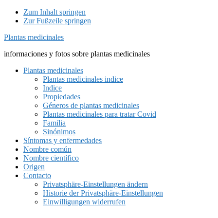
Zum Inhalt springen
Zur Fußzeile springen
Plantas medicinales
informaciones y fotos sobre plantas medicinales
Plantas medicinales
Plantas medicinales indice
Indice
Propiedades
Géneros de plantas medicinales
Plantas medicinales para tratar Covid
Familia
Sinónimos
Síntomas y enfermedades
Nombre común
Nombre científico
Origen
Contacto
Privatsphäre-Einstellungen ändern
Historie der Privatsphäre-Einstellungen
Einwilligungen widerrufen