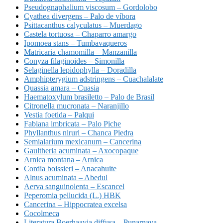
Pseudognaphalium viscosum – Gordolobo
Cyathea divergens – Palo de víbora
Psittacanthus calyculatus – Muerdago
Castela tortuosa – Chaparro amargo
Ipomoea stans – Tumbavaqueros
Matricaria chamomilla – Manzanilla
Conyza filaginoides – Simonilla
Selaginella lepidophylla – Doradilla
Amphipterygium adstringens – Cuachalalate
Quassia amara – Cuasia
Haematoxylum brasiletto – Palo de Brasil
Citronella mucronata – Naranjillo
Vestia foetida – Palqui
Fabiana imbricata – Palo Piche
Phyllanthus niruri – Chanca Piedra
Semialarium mexicanum – Cancerina
Gaultheria acuminata – Axocopaque
Arnica montana – Arnica
Cordia boissieri – Anacahuite
Alnus acuminata – Abedul
Aerva sanguinolenta – Escancel
Peperomia pellucida (L.) HBK
Cancerina – Hippocratea excelsa
Cocolmeca
Literatura Boerhaavia diffusa – Punarnava