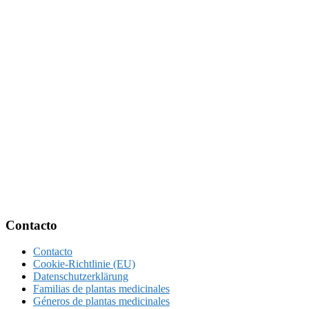
Footer
Contacto
Contacto
Cookie-Richtlinie (EU)
Datenschutzerklärung
Familias de plantas medicinales
Géneros de plantas medicinales