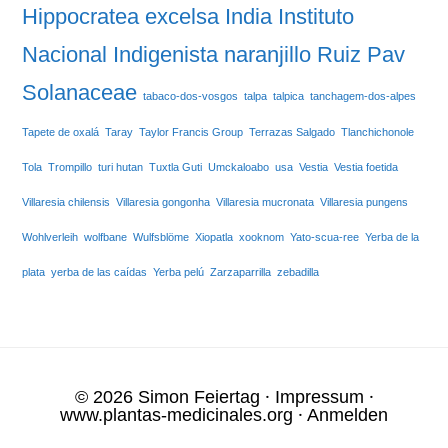
Hippocratea excelsa
India
Instituto
Nacional Indigenista
naranjillo
Ruiz Pav
Solanaceae
tabaco-dos-vosgos
talpa
talpica
tanchagem-dos-alpes
Tapete de oxalá
Taray
Taylor Francis Group
Terrazas Salgado
Tlanchichonole
Tola
Trompillo
turi hutan
Tuxtla Guti
Umckaloabo
usa
Vestia
Vestia foetida
Villaresia chilensis
Villaresia gongonha
Villaresia mucronata
Villaresia pungens
Wohlverleih
wolfbane
Wulfsblöme
Xiopatla
xooknom
Yato-scua-ree
Yerba de la
plata
yerba de las caídas
Yerba pelú
Zarzaparrilla
zebadilla
© 2026 Simon Feiertag ⸱
Impressum
⸱
www.plantas-medicinales.org
⸱
Anmelden