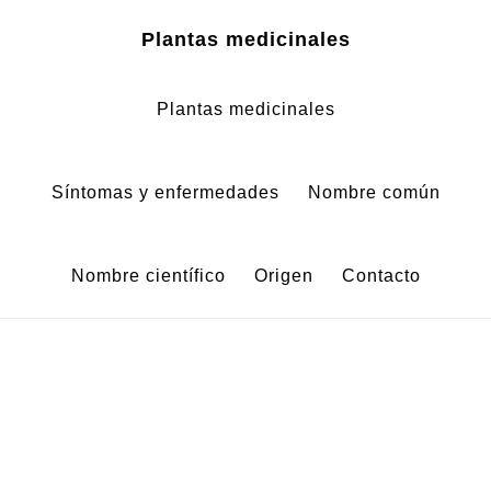
Zum
Zur
Plantas medicinales
Inhalt
Fußzeile
springen
springen
Plantas medicinales
Síntomas y enfermedades
Nombre común
Nombre científico
Origen
Contacto