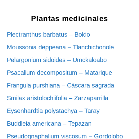
Plantas medicinales
Plectranthus barbatus – Boldo
Moussonia deppeana – Tlanchichonole
Pelargonium sidoides – Umckaloabo
Psacalium decompositum – Matarique
Frangula purshiana – Cáscara sagrada
Smilax aristolochiifolia – Zarzaparrilla
Eysenhardtia polystachya – Taray
Buddleia americana – Tepazan
Pseudognaphalium viscosum – Gordolobo