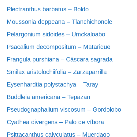
Plectranthus barbatus – Boldo
Moussonia deppeana – Tlanchichonole
Pelargonium sidoides – Umckaloabo
Psacalium decompositum – Matarique
Frangula purshiana – Cáscara sagrada
Smilax aristolochiifolia – Zarzaparrilla
Eysenhardtia polystachya – Taray
Buddleia americana – Tepazan
Pseudognaphalium viscosum – Gordolobo
Cyathea divergens – Palo de víbora
Psittacanthus calyculatus – Muerdago