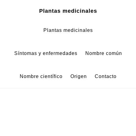
Zum
Zur
Plantas medicinales
Inhalt
Fußzeile
springen
springen
Plantas medicinales
Síntomas y enfermedades
Nombre común
Nombre científico
Origen
Contacto